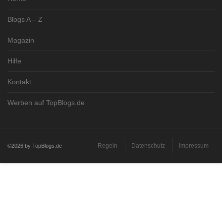
Blogs A – Z
Magazin
Hilfe
Kontakt
Werben auf TopBlogs.de
Regeln
Datenschutz
Impressum
©2026 by TopBlogs.de