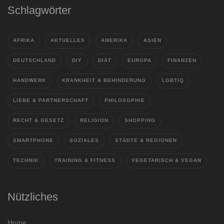
Schlagwörter
AFRIKA
AKTUELLES
AMERIKA
ASIEN
DEUTSCHLAND
DIY
DIÄT
EUROPA
FINANZEN
HANDWERK
KRANKHEIT & BEHINDERUNG
LGBTIQ
LIEBE & PARTNERSCHAFT
PHILOSOPHIE
RECHT & GESETZ
RELIGION
SHOPPING
SMARTPHONE
SOZIALES
STÄDTE & REGIONEN
TECHNIK
TRAINING & FITNESS
VEGETARISCH & VEGAN
Nützliches
Home