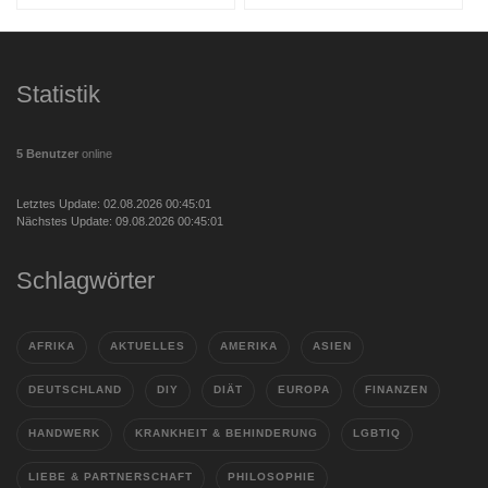
Statistik
5 Benutzer
online
Letztes Update: 02.08.2026 00:45:01
Nächstes Update: 09.08.2026 00:45:01
Schlagwörter
AFRIKA
AKTUELLES
AMERIKA
ASIEN
DEUTSCHLAND
DIY
DIÄT
EUROPA
FINANZEN
HANDWERK
KRANKHEIT & BEHINDERUNG
LGBTIQ
LIEBE & PARTNERSCHAFT
PHILOSOPHIE