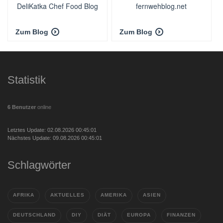
DeliKatka Chef Food Blog
fernwehblog.net
Zum Blog
Zum Blog
Statistik
6 Benutzer
online
Letztes Update: 02.08.2026 00:45:01
Nächstes Update: 09.08.2026 00:45:01
Schlagwörter
AFRIKA
AKTUELLES
AMERIKA
ASIEN
DEUTSCHLAND
DIY
DIÄT
EUROPA
FINANZEN