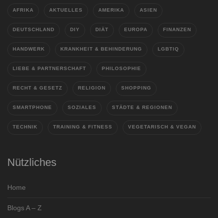
AFRIKA
AKTUELLES
AMERIKA
ASIEN
DEUTSCHLAND
DIY
DIÄT
EUROPA
FINANZEN
HANDWERK
KRANKHEIT & BEHINDERUNG
LGBTIQ
LIEBE & PARTNERSCHAFT
PHILOSOPHIE
RECHT & GESETZ
RELIGION
SHOPPING
SMARTPHONE
SOZIALES
STÄDTE & REGIONEN
TECHNIK
TRAINING & FITNESS
VEGETARISCH & VEGAN
Nützliches
Home
Blogs A – Z