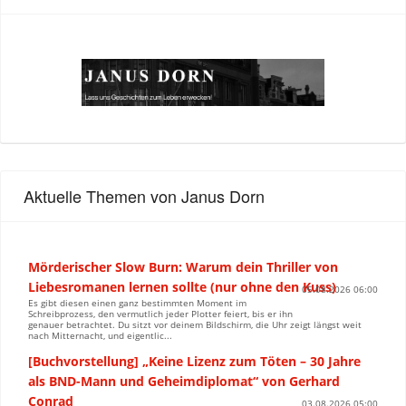
Aktuelle Themen von Janus Dorn
Mörderischer Slow Burn: Warum dein Thriller von
Liebesromanen lernen sollte (nur ohne den Kuss)
05.08.2026 06:00
Es gibt diesen einen ganz bestimmten Moment im
Schreibprozess, den vermutlich jeder Plotter feiert, bis er ihn
genauer betrachtet. Du sitzt vor deinem Bildschirm, die Uhr zeigt längst weit
nach Mitternacht, und eigentlic...
[Buchvorstellung] „Keine Lizenz zum Töten – 30 Jahre
als BND-Mann und Geheimdiplomat“ von Gerhard
Conrad
03.08.2026 05:00