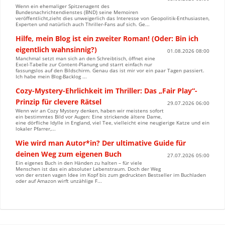
Wenn ein ehemaliger Spitzenagent des
Bundesnachrichtendienstes (BND) seine Memoiren
veröffentlicht,zieht dies unweigerlich das Interesse von Geopolitik-Enthusiasten,
Experten und natürlich auch Thriller-Fans auf sich. Ge...
Hilfe, mein Blog ist ein zweiter Roman! (Oder: Bin ich
eigentlich wahnsinnig?)
01.08.2026 08:00
Manchmal setzt man sich an den Schreibtisch, öffnet eine
Excel-Tabelle zur Content-Planung und starrt einfach nur
fassungslos auf den Bildschirm. Genau das ist mir vor ein paar Tagen passiert.
Ich habe mein Blog-Backlog ...
Cozy-Mystery-Ehrlichkeit im Thriller: Das „Fair Play“-
Prinzip für clevere Rätsel
29.07.2026 06:00
Wenn wir an Cozy Mystery denken, haben wir meistens sofort
ein bestimmtes Bild vor Augen: Eine strickende ältere Dame,
eine dörfliche Idylle in England, viel Tee, vielleicht eine neugierige Katze und ein
lokaler Pfarrer,...
Wie wird man Autor*in? Der ultimative Guide für
deinen Weg zum eigenen Buch
27.07.2026 05:00
Ein eigenes Buch in den Händen zu halten – für viele
Menschen ist das ein absoluter Lebenstraum. Doch der Weg
von der ersten vagen Idee im Kopf bis zum gedruckten Bestseller im Buchladen
oder auf Amazon wirft unzählige F...