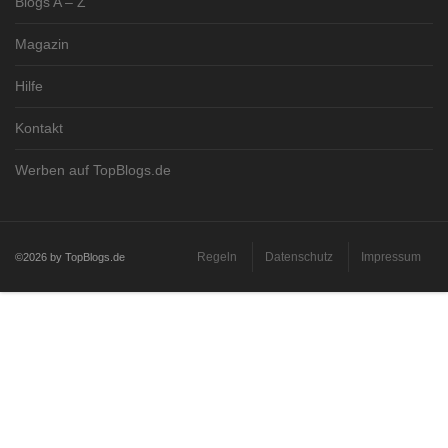
Blogs A – Z
Magazin
Hilfe
Kontakt
Werben auf TopBlogs.de
Regeln
Datenschutz
Impressum
©2026 by TopBlogs.de