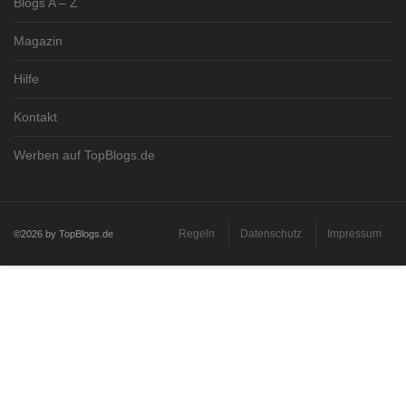
Blogs A – Z
Magazin
Hilfe
Kontakt
Werben auf TopBlogs.de
Regeln
Datenschutz
Impressum
©2026 by TopBlogs.de