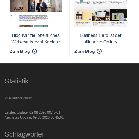
Blog Kanzlei öffentliches
Business Hero ist der
Wirtschaftsrecht Koblenz
ultimative Online-
Ratgeber für Gründer und
Zum Blog
Zum Blog
Selbstständige.
Statistik
2 Benutzer
online
Letztes Update: 02.08.2026 00:45:01
Nächstes Update: 09.08.2026 00:45:01
Schlagwörter