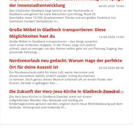
der Innenstadtentwicklung
04.05.2026 10:44
Das CityCenter Gladbeck liegt zentral an der Hochstraße in
Gladbeck und gehört für viele Menschen zum Alltag. Rund 25
Geschäfte, etwa 10.000 Quadratmeter Fläche und ein großes Parkhaus mit
mehreren hundert Stellplätzen m...
Große Möbel in Gladbeck transportieren: Diese
Möglichkeiten hast du
16.04.2026 12:04
Große Möbel in Gladbeck transportieren – das klingt zunächst
nach einer einfachen Aufgabe. In der Praxis zeigt sich jedoch
schnell, dass es weniger um das Fahren selbst geht als um Planung, Zugang, das
passende Fahrzeug ...
Nordseeurlaub neu gedacht: Warum Hage der perfekte
Ort für deine Auszeit ist
25.03.2026 08:38
Ein Nordseeurlaub steht für klare Luft, weite Horizonte und
dieses besondere Gefühl, endlich wieder richtig durchatmen
zu können. Doch genau dieser Wunsch scheitert oft an einem Punkt: den
Kosten. Gerade in gefragten Küs...
Die Zukunft der Herz-Jesu-Kirche in Gladbeck-Zweckel
17.03.2026 12:58
Die Herz-Jesu-Kirche in Gladbeck-Zweckel steht vor einem
tiefgreifenden Wandel: Das Gebäude soll künftig als
Kindertagesstätte genutzt werden, ergänzt durch neue Wohnbebauung auf dem
Gelände. Hintergrund sind sinkende Ki...