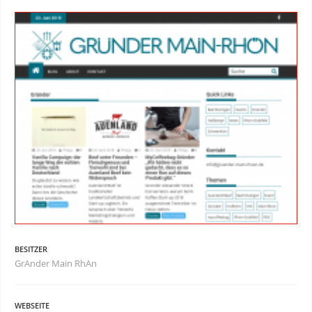
BESITZER
GrAnder Main RhAn
WEBSEITE