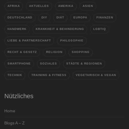
AFRIKA
AKTUELLES
AMERIKA
ASIEN
DEUTSCHLAND
DIY
DIÄT
EUROPA
FINANZEN
HANDWERK
KRANKHEIT & BEHINDERUNG
LGBTIQ
LIEBE & PARTNERSCHAFT
PHILOSOPHIE
RECHT & GESETZ
RELIGION
SHOPPING
SMARTPHONE
SOZIALES
STÄDTE & REGIONEN
TECHNIK
TRAINING & FITNESS
VEGETARISCH & VEGAN
Nützliches
Home
Blogs A – Z