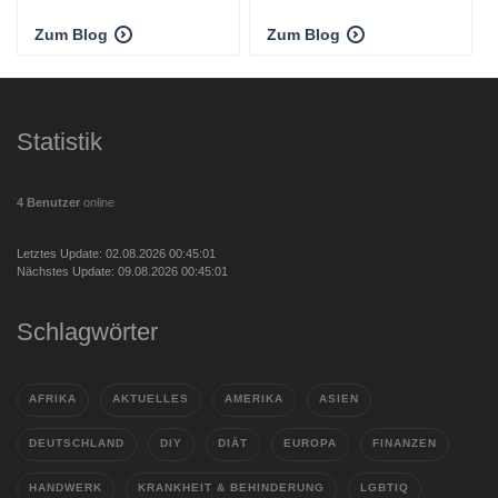
Zum Blog
Zum Blog
Statistik
4 Benutzer
online
Letztes Update: 02.08.2026 00:45:01
Nächstes Update: 09.08.2026 00:45:01
Schlagwörter
AFRIKA
AKTUELLES
AMERIKA
ASIEN
DEUTSCHLAND
DIY
DIÄT
EUROPA
FINANZEN
HANDWERK
KRANKHEIT & BEHINDERUNG
LGBTIQ