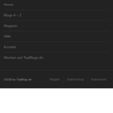
Home
Blogs A – Z
Magazin
Hilfe
Kontakt
Werben auf TopBlogs.de
Regeln
Datenschutz
Impressum
©2026 by TopBlogs.de