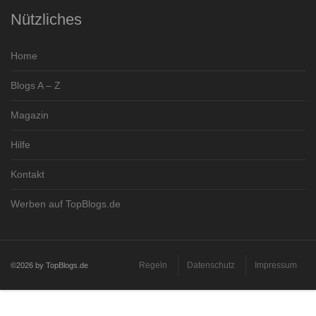
Nützliches
Home
Blogs A – Z
Magazin
Hilfe
Kontakt
Werben auf TopBlogs.de
Regeln
Datenschutz
Impressum
©2026 by TopBlogs.de