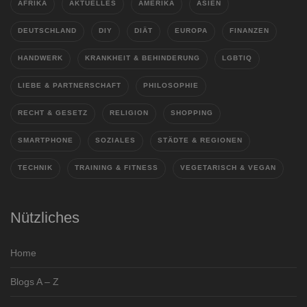
AFRIKA
AKTUELLES
AMERIKA
ASIEN
DEUTSCHLAND
DIY
DIÄT
EUROPA
FINANZEN
HANDWERK
KRANKHEIT & BEHINDERUNG
LGBTIQ
LIEBE & PARTNERSCHAFT
PHILOSOPHIE
RECHT & GESETZ
RELIGION
SHOPPING
SMARTPHONE
SOZIALES
STÄDTE & REGIONEN
TECHNIK
TRAINING & FITNESS
VEGETARISCH & VEGAN
Nützliches
Home
Blogs A – Z