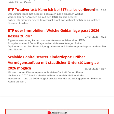
tatsächlichen Gewin...
ETF Totalverlust: Kann ich bei ETFs alles verlieren?
27.01.2026 15:08
Der Ukraine-Krieg hat gezeigt, dass auch ETFs praktisch wertlos
werden können. Anleger, die auf den MSCI Russia gesetzt
hatten, standen vor einem Totalverlust. Doch wie wahrscheinlich ist ein solches
Szenario bei dein...
ETF oder Immobilien: Welche Geldanlage passt 2026
besser zu dir?
27.01.2026 14:28
Eigentumswohnung kaufen und vermieten oder lieber einen ETF-
Sparplan starten? Diese Frage stellen sich viele Anleger. Beide
Optionen haben ihre Berechtigung, aber sie funktionieren grundlegend anders. Die
gute Nachric...
Scalable Capital startet Kinderdepot: Früher
Vermögensaufbau mit staatlicher Unterstützung ab
2026 möglich
15.05.2025 11:07
Mit dem neuen Kinderdepot von Scalable Capital können Eltern
ab Sommer 2025 bereits ab einem Euro monatlich für ihre Kinder
investieren – und ab 2026 möglicherweise von der staatlich geplanten Frühstart-
Rente profitie...