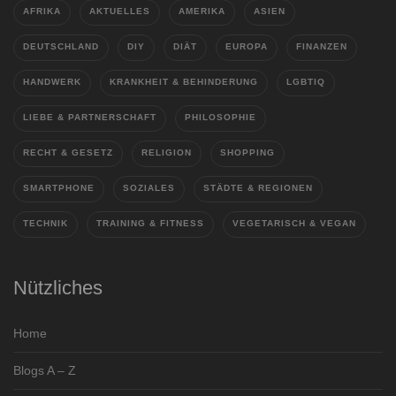
AFRIKA
AKTUELLES
AMERIKA
ASIEN
DEUTSCHLAND
DIY
DIÄT
EUROPA
FINANZEN
HANDWERK
KRANKHEIT & BEHINDERUNG
LGBTIQ
LIEBE & PARTNERSCHAFT
PHILOSOPHIE
RECHT & GESETZ
RELIGION
SHOPPING
SMARTPHONE
SOZIALES
STÄDTE & REGIONEN
TECHNIK
TRAINING & FITNESS
VEGETARISCH & VEGAN
Nützliches
Home
Blogs A – Z