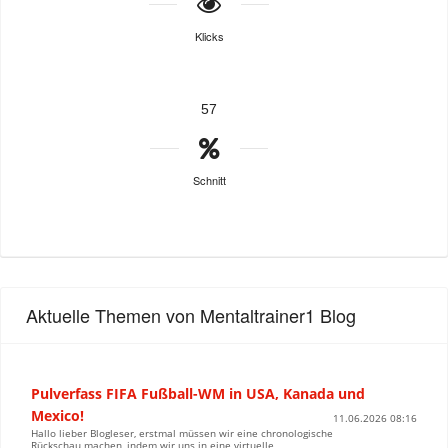
Klicks
57
Schnitt
Aktuelle Themen von Mentaltrainer1 Blog
Pulverfass FIFA Fußball-WM in USA, Kanada und
Mexico!
11.06.2026 08:16
Hallo lieber Blogleser, erstmal müssen wir eine chronologische
Rückschau machen, indem wir uns in eine virtuelle