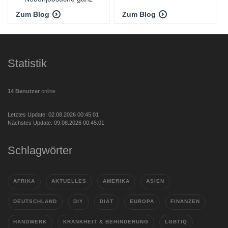
einfach
Zum Blog
Zum Blog
Statistik
14 Benutzer
online
Letztes Update: 02.08.2026 00:45:01
Nächstes Update: 09.08.2026 00:45:01
Schlagwörter
AFRIKA
AKTUELLES
AMERIKA
ASIEN
DEUTSCHLAND
DIY
DIÄT
EUROPA
FINANZEN
HANDWERK
KRANKHEIT & BEHINDERUNG
LGBTIQ