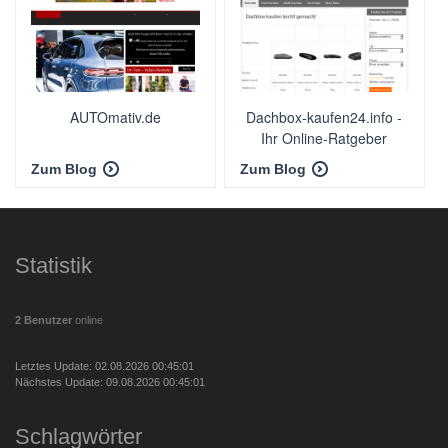
AUTOmativ.de
Dachbox-kaufen24.info -
Ihr Online-Ratgeber
Zum Blog
Zum Blog
Statistik
2 Benutzer
online
Letztes Update: 02.08.2026 00:45:01
Nächstes Update: 09.08.2026 00:45:01
Schlagwörter