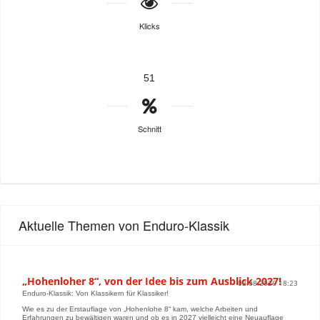
Klicks
51
Schnitt
Aktuelle Themen von Enduro-Klassik
„Hohenloher 8“, von der Idee bis zum Ausblick 2027!
02.08.2026 18:23
Enduro-Klassik: Von Klassikern für Klassiker!
Wie es zu der Erstauflage von „Hohenlohe 8“ kam, welche Arbeiten und
Erfahrungen zu bewältigen waren und ob es in 2027 vielleicht eine Neuauflage