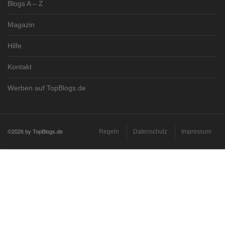
Blogs A – Z
Magazin
Hilfe
Kontakt
Werben auf TopBlogs.de
Regeln
Datenschutz
Impressum
©2026 by TopBlogs.de