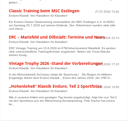
geben ...
Classic Training beim MSC Esslingen
27.07.2026 15:42
Enduro-Klassik: Von Klassikern für Klassiker!
Ein Enduro-Classic Gästetraining veranstaltete der MSC Esslingen e.V. im ADAC
am Samstag 25.7.2026 auf seinem Gelände. Den Teilnehmern wurden viele tolle
und mitunt...
ERC – Marisfeld und Dillstädt; Termine und News
19.07.2026 22:14
Enduro-Klassik: Von Klassikern für Klassiker!
ERC Vintage Training am 15.8.2026 im KTM Adventureland Marisfeld. Es werden
viele unterschiedliche Trainingsformate angeboten. Neben der Cross-Strecke
stehen kurvig...
Vintage Trophy 2026 -Stand der Vorbereitungen
18.07.2026 17:23
Enduro-Klassik: Von Klassikern für Klassiker!
In der Motorradstadt Zschopau steigt die Spannung ! Die Region im mittleren
Erzgebirge fiebert dem Enduro Klassik – Event des Jahres 2026, der „FIM Vi...
„Hohenlohe8“ Klassik Enduro, Teil 2 Sportfotos
13.07.2026 10:50
Enduro-Klassik: Von Klassikern für Klassiker!
Wie in unserem Artikel vom gestrigen Tag bereits angekündigt, folgt hier nun Teil 2
mit den Sportfotos aus der Wiesenhang-Sonderprüfung. Felix Fischer hat erneut
ke...