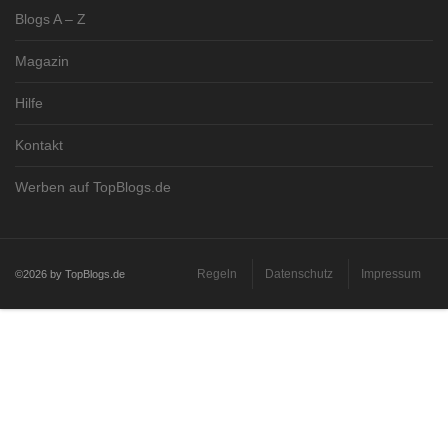
Blogs A – Z
Magazin
Hilfe
Kontakt
Werben auf TopBlogs.de
Regeln
Datenschutz
Impressum
©2026 by TopBlogs.de