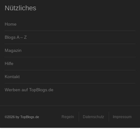
Nützliches
Home
Blogs A – Z
Magazin
Hilfe
Kontakt
Werben auf TopBlogs.de
Regeln
Datenschutz
Impressum
©2026 by TopBlogs.de