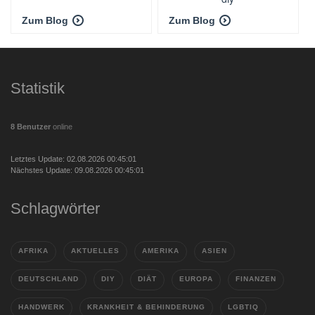
Zum Blog
Zum Blog
Statistik
8 Benutzer
online
Letztes Update: 02.08.2026 00:45:01
Nächstes Update: 09.08.2026 00:45:01
Schlagwörter
AFRIKA
AKTUELLES
AMERIKA
ASIEN
DEUTSCHLAND
DIY
DIÄT
EUROPA
FINANZEN
HANDWERK
KRANKHEIT & BEHINDERUNG
LGBTIQ