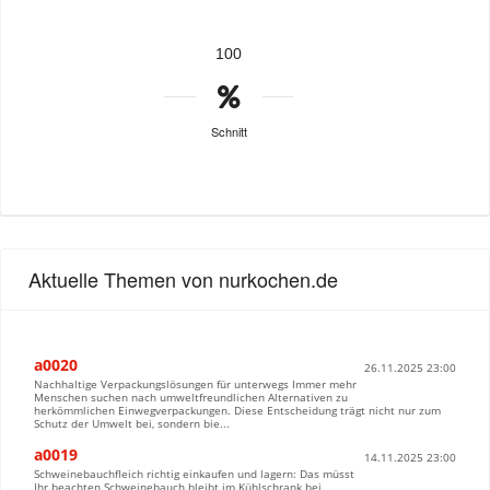
100
Schnitt
Aktuelle Themen von nurkochen.de
a0020
26.11.2025 23:00
Nachhaltige Verpackungslösungen für unterwegs Immer mehr
Menschen suchen nach umweltfreundlichen Alternativen zu
herkömmlichen Einwegverpackungen. Diese Entscheidung trägt nicht nur zum
Schutz der Umwelt bei, sondern bie...
a0019
14.11.2025 23:00
Schweinebauchfleich richtig einkaufen und lagern: Das müsst
Ihr beachten Schweinebauch bleibt im Kühlschrank bei