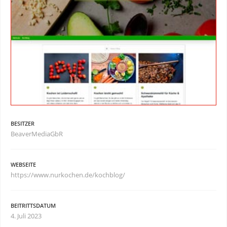
BESITZER
BeaverMediaGbR
WEBSEITE
https://www.nurkochen.de/kochblog/
BEITRITTSDATUM
4. Juli 2023