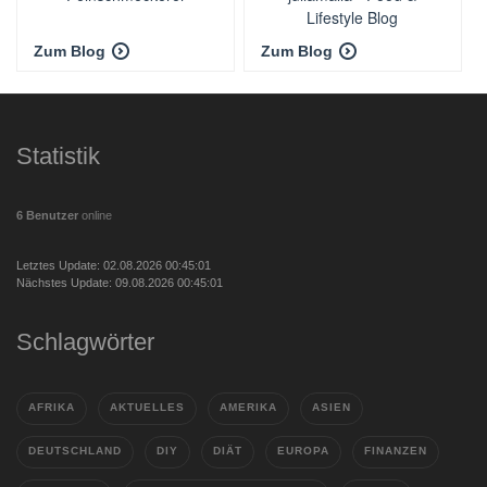
Lifestyle Blog
Zum Blog
Zum Blog
Statistik
6 Benutzer
online
Letztes Update: 02.08.2026 00:45:01
Nächstes Update: 09.08.2026 00:45:01
Schlagwörter
AFRIKA
AKTUELLES
AMERIKA
ASIEN
DEUTSCHLAND
DIY
DIÄT
EUROPA
FINANZEN