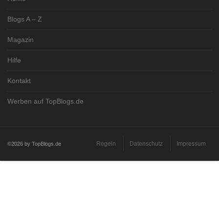
Blogs A – Z
Magazin
Hilfe
Kontakt
Werben auf TopBlogs.de
Regeln
Datenschutz
Impressum
©2026 by TopBlogs.de