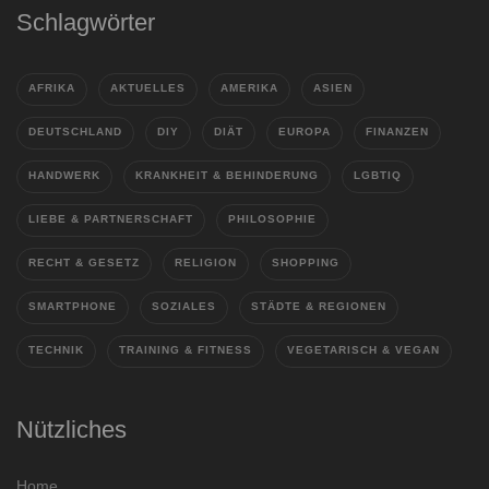
Schlagwörter
AFRIKA
AKTUELLES
AMERIKA
ASIEN
DEUTSCHLAND
DIY
DIÄT
EUROPA
FINANZEN
HANDWERK
KRANKHEIT & BEHINDERUNG
LGBTIQ
LIEBE & PARTNERSCHAFT
PHILOSOPHIE
RECHT & GESETZ
RELIGION
SHOPPING
SMARTPHONE
SOZIALES
STÄDTE & REGIONEN
TECHNIK
TRAINING & FITNESS
VEGETARISCH & VEGAN
Nützliches
Home