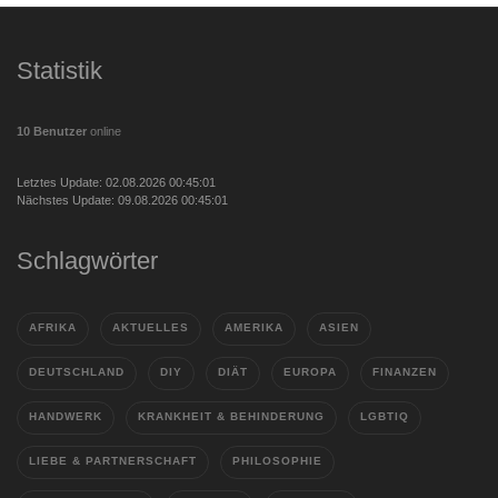
Statistik
10 Benutzer
online
Letztes Update: 02.08.2026 00:45:01
Nächstes Update: 09.08.2026 00:45:01
Schlagwörter
AFRIKA
AKTUELLES
AMERIKA
ASIEN
DEUTSCHLAND
DIY
DIÄT
EUROPA
FINANZEN
HANDWERK
KRANKHEIT & BEHINDERUNG
LGBTIQ
LIEBE & PARTNERSCHAFT
PHILOSOPHIE