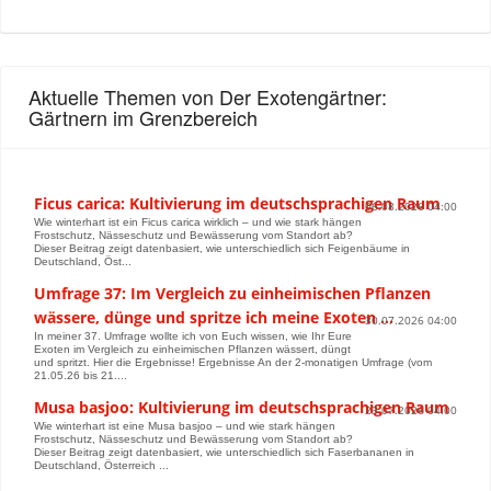
Aktuelle Themen von Der Exotengärtner:
Gärtnern im Grenzbereich
Ficus carica: Kultivierung im deutschsprachigen Raum
06.08.2026 04:00
Wie winterhart ist ein Ficus carica wirklich – und wie stark hängen
Frostschutz, Nässeschutz und Bewässerung vom Standort ab?
Dieser Beitrag zeigt datenbasiert, wie unterschiedlich sich Feigenbäume in
Deutschland, Öst...
Umfrage 37: Im Vergleich zu einheimischen Pflanzen
wässere, dünge und spritze ich meine Exoten …
30.07.2026 04:00
In meiner 37. Umfrage wollte ich von Euch wissen, wie Ihr Eure
Exoten im Vergleich zu einheimischen Pflanzen wässert, düngt
und spritzt. Hier die Ergebnisse! Ergebnisse An der 2-monatigen Umfrage (vom
21.05.26 bis 21....
Musa basjoo: Kultivierung im deutschsprachigen Raum
23.07.2026 04:00
Wie winterhart ist eine Musa basjoo – und wie stark hängen
Frostschutz, Nässeschutz und Bewässerung vom Standort ab?
Dieser Beitrag zeigt datenbasiert, wie unterschiedlich sich Faserbananen in
Deutschland, Österreich ...