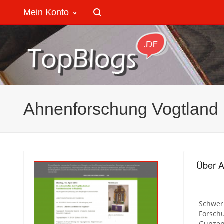
Mein Konto
Ahnenforschung Vogtland
Über A
Schwerp
Forschu
Gunzen