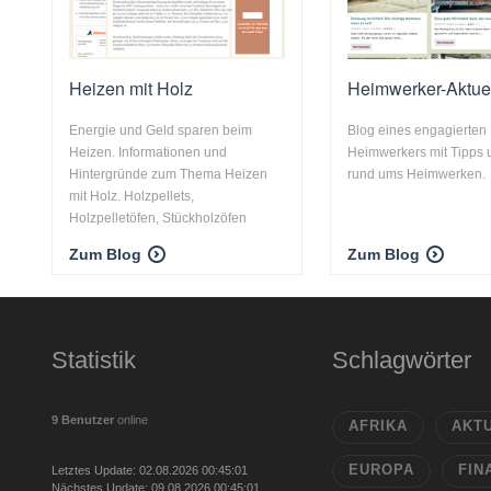
Heizen mit Holz
Heimwerker-Aktuel
Energie und Geld sparen beim
Blog eines engagierten
Heizen. Informationen und
Heimwerkers mit Tipps 
Hintergründe zum Thema Heizen
rund ums Heimwerken.
mit Holz. Holzpellets,
Holzpelletöfen, Stückholzöfen
Zum Blog
Zum Blog
Statistik
Schlagwörter
9 Benutzer
online
AFRIKA
AKT
EUROPA
FIN
Letztes Update: 02.08.2026 00:45:01
Nächstes Update: 09.08.2026 00:45:01