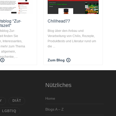
sblog "Zur-
Chilihead77
szeit"
sblog Zur-
Blog über den Anbau und
it finden Sie
Verarbeitung von Chilis, Rezepte,
, Interessantes,
Produkttests und Literatur rund um
d mehr zum Thema
die ...
 allgemein,
schenke, ...
Zum Blog
Nützliches
Home
Y
DIÄT
Blogs A – Z
LGBTIQ