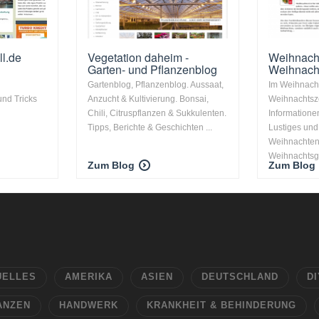
l.de
Vegetation daheim -
Weihnacht
Garten- und Pflanzenblog
Weihnacht
Gartenblog, Pflanzenblog. Aussaat,
Im Weihnacht
und Tricks
Anzucht & Kultivierung. Bonsai,
Weihnachtsze
Chili, Citruspflanzen & Sukkulenten.
Informationen
Tipps, Berichte & Geschichten ...
Lustiges un
Weihnachten
Weihnachtsge
Zum Blog
Zum Blog
UELLES
AMERIKA
ASIEN
DEUTSCHLAND
DI
ANZEN
HANDWERK
KRANKHEIT & BEHINDERUNG