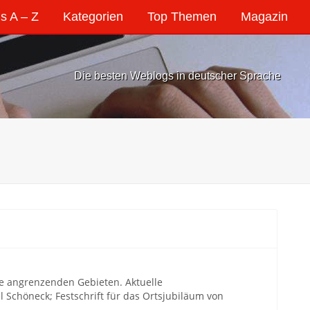
s A – Z
Kategorien
Top Themen
Magazin
Die besten Weblogs in deutscher Sprache
ie angrenzenden Gebieten. Aktuelle
 Schöneck; Festschrift für das Ortsjubiläum von