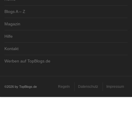
Blogs A – Z
Magazin
Hilfe
Kontakt
Werben auf TopBlogs.de
Regeln
Datenschutz
Impressum
©2026 by TopBlogs.de