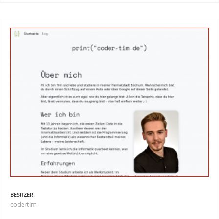
BESITZER
codertim