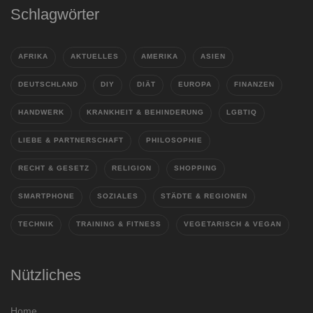
Schlagwörter
AFRIKA
AKTUELLES
AMERIKA
ASIEN
DEUTSCHLAND
DIY
DIÄT
EUROPA
FINANZEN
HANDWERK
KRANKHEIT & BEHINDERUNG
LGBTIQ
LIEBE & PARTNERSCHAFT
PHILOSOPHIE
RECHT & GESETZ
RELIGION
SHOPPING
SMARTPHONE
SOZIALES
STÄDTE & REGIONEN
TECHNIK
TRAINING & FITNESS
VEGETARISCH & VEGAN
Nützliches
Home