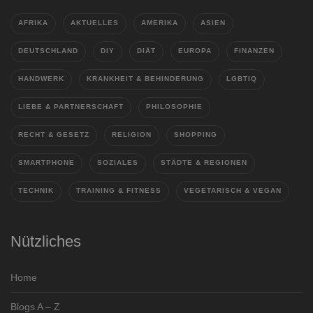
AFRIKA
AKTUELLES
AMERIKA
ASIEN
DEUTSCHLAND
DIY
DIÄT
EUROPA
FINANZEN
HANDWERK
KRANKHEIT & BEHINDERUNG
LGBTIQ
LIEBE & PARTNERSCHAFT
PHILOSOPHIE
RECHT & GESETZ
RELIGION
SHOPPING
SMARTPHONE
SOZIALES
STÄDTE & REGIONEN
TECHNIK
TRAINING & FITNESS
VEGETARISCH & VEGAN
Nützliches
Home
Blogs A – Z