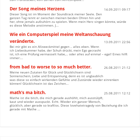
Der Song meines Herzens
14.09.2011 09:17
Dieser Song ist im Moment der Soundtrack meiner Seele. Den
ganzen Tag rennt er zwischen meinen beiden Ohren hin und
her, ohne jemals aufzuhörn zu spielen. Wenn mein Herz singen könnte, würde
es diese Melodie anstimmen. J...
Wie ein Computerspiel meine Weltanschauung
veränderte.
13.09.2011 22:56
Bei mir gibt es ein Allzweckmittel gegen .. alles eben. Wenn
ich Liebeskummer habe, der Schuh drückt, mein Ego gecrasht
ist, ich eine Prüfung vermasselt habe,… oder alles auf einmal – egal! Eines hilft
immer:...
from bad to worse to so much better.
26.08.2011 21:12
Meine neuen Zutaten für Glück und Glücklichsein sind
Sonnenschein, Liebe und Entspannung, denn es ist unglaublich
was diese so einfach wirkenden Gefühle und Zustände wieder einrenken
können! Glücklichsein ist das Zeichen...
math’s ma bitch.
25.08.2011 12:12
Mathe ist die bitch, die mich gerade aushöhlt, mich ausstülpft,
kaut und wieder ausspuckt. Echt. Wieder ein ganzer Mensch,
glücklich, aber gerade so kraftlos. Diese lovehatetragedy von Beziehung die ich
gerade mit Mathe ...