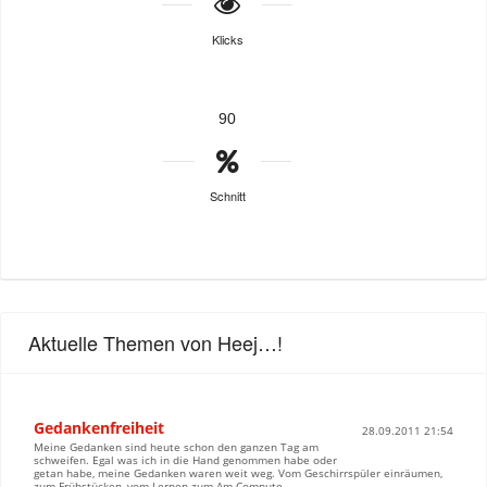
Klicks
90
Schnitt
Aktuelle Themen von Heej…!
Gedankenfreiheit
28.09.2011 21:54
Meine Gedanken sind heute schon den ganzen Tag am
schweifen. Egal was ich in die Hand genommen habe oder
getan habe, meine Gedanken waren weit weg. Vom Geschirrspüler einräumen,
zum Frühstücken, vom Lernen zum Am-Compute...