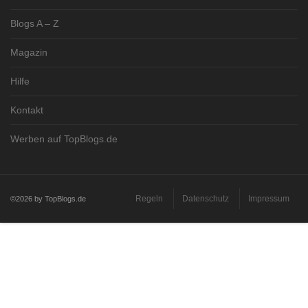
Blogs A – Z
Magazin
Hilfe
Kontakt
Werben auf TopBlogs.de
Regeln
Datenschutz
Impressum
©2026 by TopBlogs.de