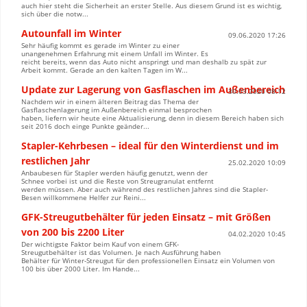
auch hier steht die Sicherheit an erster Stelle. Aus diesem Grund ist es wichtig,
sich über die notw...
Autounfall im Winter
09.06.2020 17:26
Sehr häufig kommt es gerade im Winter zu einer
unangenehmen Erfahrung mit einem Unfall im Winter. Es
reicht bereits, wenn das Auto nicht anspringt und man deshalb zu spät zur
Arbeit kommt. Gerade an den kalten Tagen im W...
Update zur Lagerung von Gasflaschen im Außenbereich
30.03.2020 08:12
Nachdem wir in einem älteren Beitrag das Thema der
Gasflaschenlagerung im Außenbereich einmal besprochen
haben, liefern wir heute eine Aktualisierung, denn in diesem Bereich haben sich
seit 2016 doch einge Punkte geänder...
Stapler-Kehrbesen – ideal für den Winterdienst und im
restlichen Jahr
25.02.2020 10:09
Anbaubesen für Stapler werden häufig genutzt, wenn der
Schnee vorbei ist und die Reste von Streugranulat entfernt
werden müssen. Aber auch während des restlichen Jahres sind die Stapler-
Besen willkommene Helfer zur Reini...
GFK-Streugutbehälter für jeden Einsatz – mit Größen
von 200 bis 2200 Liter
04.02.2020 10:45
Der wichtigste Faktor beim Kauf von einem GFK-
Streugutbehälter ist das Volumen. Je nach Ausführung haben
Behälter für Winter-Streugut für den professionellen Einsatz ein Volumen von
100 bis über 2000 Liter. Im Hande...