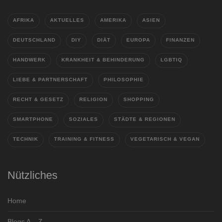
AFRIKA
AKTUELLES
AMERIKA
ASIEN
DEUTSCHLAND
DIY
DIÄT
EUROPA
FINANZEN
HANDWERK
KRANKHEIT & BEHINDERUNG
LGBTIQ
LIEBE & PARTNERSCHAFT
PHILOSOPHIE
RECHT & GESETZ
RELIGION
SHOPPING
SMARTPHONE
SOZIALES
STÄDTE & REGIONEN
TECHNIK
TRAINING & FITNESS
VEGETARISCH & VEGAN
Nützliches
Home
Blogs A – Z