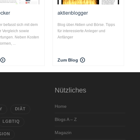
ecker
aktienblogger
r befasst sich mit dem
Blog über Aktien und Börse. Tipps
r Vergleich sowie
für interessierte Anleger und
rtungen. Neben Kosten
Anfänger
ormen, ...
Zum Blog
Nützliches
Home
Y
DIÄT
Blogs A – Z
LGBTIQ
Magazin
GION