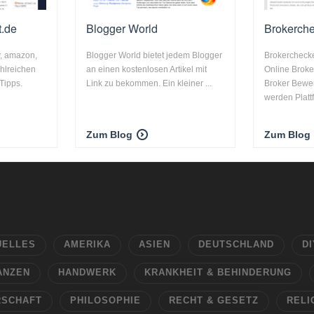
t.de
Blogger World
Brokerch
, amazon,
Blogger World bietet jedem Blogger
Brokerchecke
hlreichen
an einen kostenlosen Artikel mit
Online Broke
 Tipps.
Link zu bekommen. Ein kleiner ...
Broker Bewe
werden Plattf
Zum Blog
Zum Blog
UELLES
AMERIKA
ASIEN
DEUTSCHLAND
DI
ANZEN
HANDWERK
KRANKHEIT & BEHINDERUNG
RSCHAFT
PHILOSOPHIE
RECHT & GESETZ
RELI