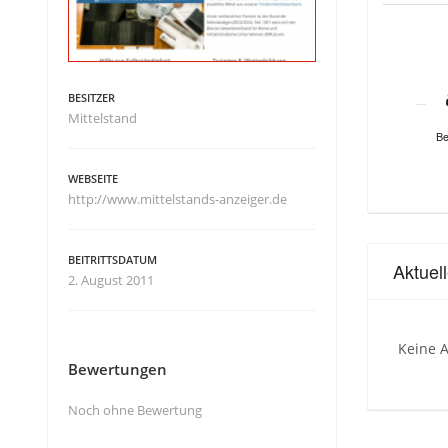
BESITZER
Mittelstand
Be
WEBSEITE
http://www.mittelstands-anzeiger.de
BEITRITTSDATUM
Aktuel
2. August 2011
Keine A
Bewertungen
Noch ohne Bewertung