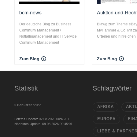
bcm-news
Auktion-und-Rech
Der deutsche Blog zu Business
Blawg zum Theme eBay
Continuity Management /
MyHammer & Co. Mit za
Notfallmanagement und IT Service
Urteilen und hilfreichen
Continuity Management
Zum Blog
Zum Blog
Statistik
Schlagwörter
5 Benutzer
online
AFRIKA
AKT
EUROPA
FIN
Letztes Update: 02.08.2026 00:45:01
Nächstes Update: 09.08.2026 00:45:01
LIEBE & PARTNE