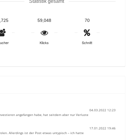
Statistik gesamt
,725
59,048
70
ucher
Klicks
Schnitt
04.03.2022 12:23
 investieren angefangen habe, hat seitdem aber nur Verluste
17.01.2022 19:46
len. Allerdings ist der Post etwas untypisch – ich hatte