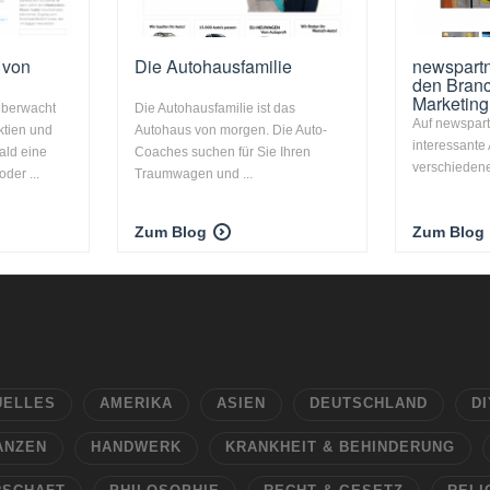
 von
Die Autohausfamilie
newspartn
den Branc
Marketing
überwacht
Die Autohausfamilie ist das
Auf newspart
ktien und
Autohaus von morgen. Die Auto-
interessante 
ald eine
Coaches suchen für Sie Ihren
verschieden
oder ...
Traumwagen und ...
Zum Blog
Zum Blog
UELLES
AMERIKA
ASIEN
DEUTSCHLAND
DI
ANZEN
HANDWERK
KRANKHEIT & BEHINDERUNG