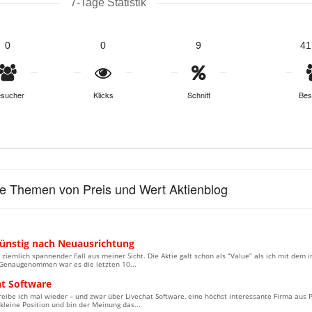
7-Tage Statistik
0
0
9
41
sucher
Klicks
Schnitt
Bes
le Themen von Preis und Wert Aktienblog
günstig nach Neuausrichtung
n ziemlich spannender Fall aus meiner Sicht. Die Aktie galt schon als “Value” als ich mit dem
 Genaugenommen war es die letzten 10...
at Software
eibe ich mal wieder – und zwar über Livechat Software, eine höchst interessante Firma aus Po
kleine Position und bin der Meinung das...