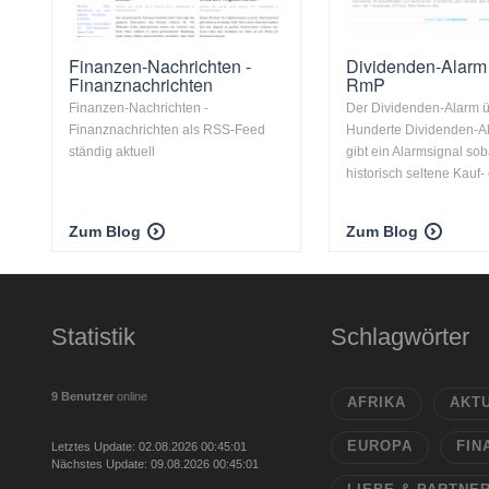
Finanzen-Nachrichten -
Dividenden-Alarm
Finanznachrichten
RmP
Finanzen-Nachrichten -
Der Dividenden-Alarm 
Finanznachrichten als RSS-Feed
Hunderte Dividenden-A
ständig aktuell
gibt ein Alarmsignal sob
historisch seltene Kauf- 
Zum Blog
Zum Blog
Statistik
Schlagwörter
9 Benutzer
online
AFRIKA
AKT
EUROPA
FIN
Letztes Update: 02.08.2026 00:45:01
Nächstes Update: 09.08.2026 00:45:01