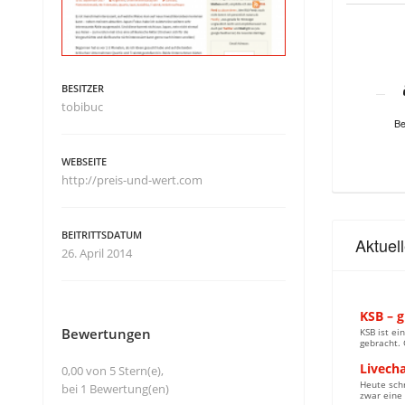
BESITZER
tobibuc
Be
WEBSEITE
http://preis-und-wert.com
BEITRITTSDATUM
Aktuel
26. April 2014
KSB – 
Bewertungen
KSB ist ei
gebracht.
Livech
0,00 von 5 Stern(e),
Heute schr
bei 1 Bewertung(en)
zwar eine 