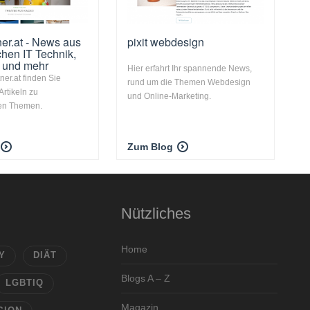
er.at - News aus
pixit webdesign
hen IT Technik,
 und mehr
Hier erfahrt Ihr spannende News,
ner.at finden Sie
rund um die Themen Webdesign
Artikeln zu
und Online-Marketing.
en Themen.
Zum Blog
Nützliches
Home
Y
DIÄT
Blogs A – Z
LGBTIQ
Magazin