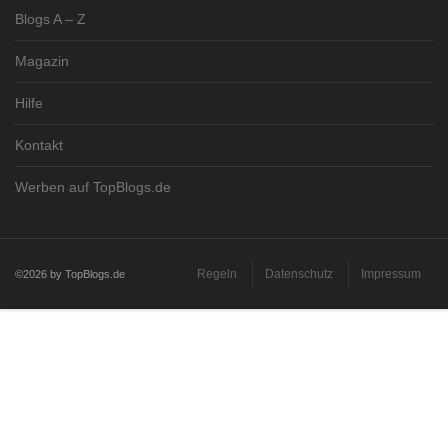
Blogs A – Z
Magazin
Hilfe
Kontakt
Werben auf TopBlogs.de
Regeln
Datenschutz
Impressum
©2026 by TopBlogs.de