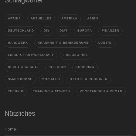
Schlagwörter
AFRIKA
AKTUELLES
AMERIKA
ASIEN
DEUTSCHLAND
DIY
DIÄT
EUROPA
FINANZEN
HANDWERK
KRANKHEIT & BEHINDERUNG
LGBTIQ
LIEBE & PARTNERSCHAFT
PHILOSOPHIE
RECHT & GESETZ
RELIGION
SHOPPING
SMARTPHONE
SOZIALES
STÄDTE & REGIONEN
TECHNIK
TRAINING & FITNESS
VEGETARISCH & VEGAN
Nützliches
Home