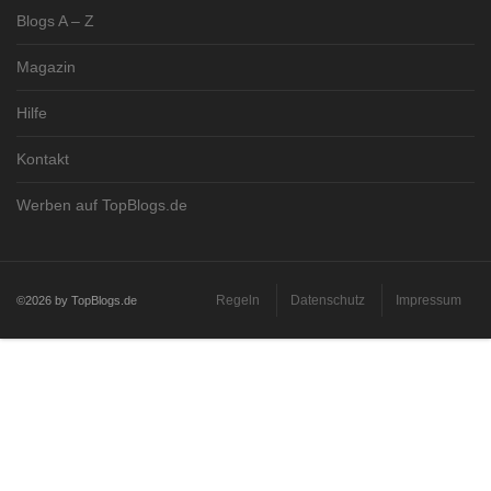
Blogs A – Z
Magazin
Hilfe
Kontakt
Werben auf TopBlogs.de
Regeln
Datenschutz
Impressum
©2026 by TopBlogs.de