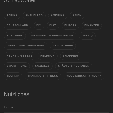
Schlagwörter
AFRIKA
AKTUELLES
AMERIKA
ASIEN
DEUTSCHLAND
DIY
DIÄT
EUROPA
FINANZEN
HANDWERK
KRANKHEIT & BEHINDERUNG
LGBTIQ
LIEBE & PARTNERSCHAFT
PHILOSOPHIE
RECHT & GESETZ
RELIGION
SHOPPING
SMARTPHONE
SOZIALES
STÄDTE & REGIONEN
TECHNIK
TRAINING & FITNESS
VEGETARISCH & VEGAN
Nützliches
Home