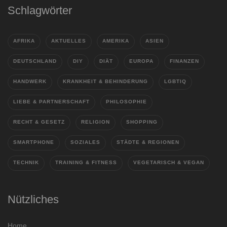
Schlagwörter
AFRIKA
AKTUELLES
AMERIKA
ASIEN
DEUTSCHLAND
DIY
DIÄT
EUROPA
FINANZEN
HANDWERK
KRANKHEIT & BEHINDERUNG
LGBTIQ
LIEBE & PARTNERSCHAFT
PHILOSOPHIE
RECHT & GESETZ
RELIGION
SHOPPING
SMARTPHONE
SOZIALES
STÄDTE & REGIONEN
TECHNIK
TRAINING & FITNESS
VEGETARISCH & VEGAN
Nützliches
Home