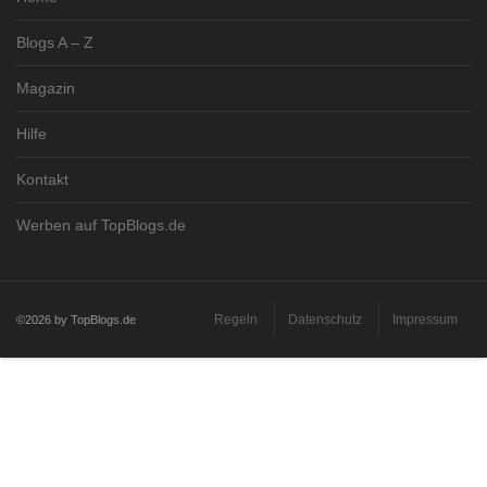
Blogs A – Z
Magazin
Hilfe
Kontakt
Werben auf TopBlogs.de
Regeln
Datenschutz
Impressum
©2026 by TopBlogs.de