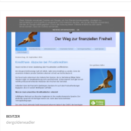
BESITZER
dergoldeneadler