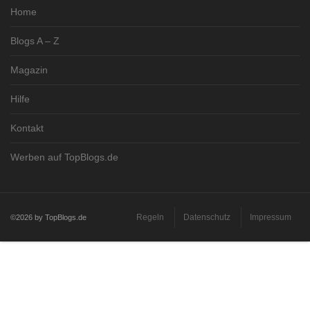
Home
Blogs A – Z
Magazin
Hilfe
Kontakt
Werben auf TopBlogs.de
Regeln
Datenschutz
Impressum
©2026 by TopBlogs.de