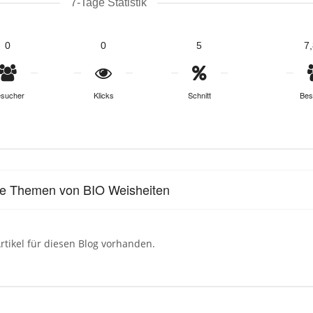
7-Tage Statistik
0
0
5
7
sucher
Klicks
Schnitt
Bes
le Themen von BIO Weisheiten
rtikel für diesen Blog vorhanden.