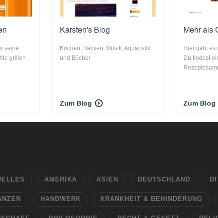
len
Karsten's Blog
Mehr als 
er seine
Kochen, Backen, Musik, Aquaristik
Hier geht es
le grillen
und Bücher
Du findest ei
Rezeptesammlu
Zum Blog
Zum Blog
UELLES
AMERIKA
ASIEN
DEUTSCHLAND
DI
ANZEN
HANDWERK
KRANKHEIT & BEHINDERUNG