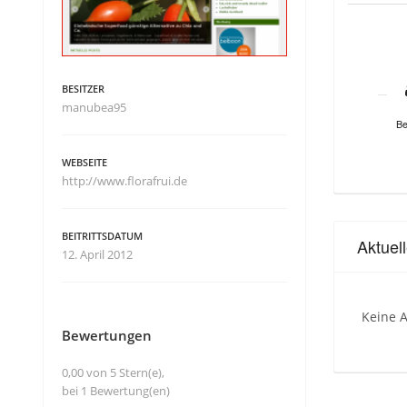
BESITZER
manubea95
Be
WEBSEITE
http://www.florafrui.de
BEITRITTSDATUM
Aktuel
12. April 2012
Keine A
Bewertungen
0,00 von 5 Stern(e),
bei 1 Bewertung(en)