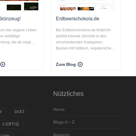
Grünzeug!
Erdbeerschokola.de
 um das vegane Leben.
Bei Erdbeerschokola.de findet ihr
ne vielfältige
perfekt kreierte Gerichte in den
ng, die dir zeigt, ...
verschiedensten Kategorien.
Backen mit Vollkorn, vegetarische ...
Zum Blog
Nützliches
Home
Y
DIÄT
Blogs A – Z
LGBTIQ
Magazin