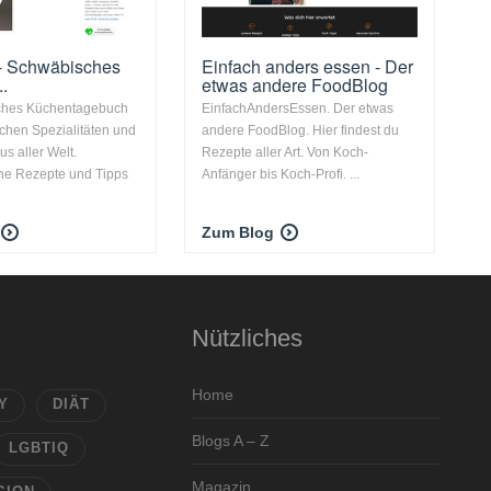
 - Schwäbisches
Einfach anders essen - Der
..
etwas andere FoodBlog
sches Küchentagebuch
EinfachAndersEssen. Der etwas
chen Spezialitäten und
andere FoodBlog. Hier findest du
s aller Welt.
Rezepte aller Art. Von Koch-
che Rezepte und Tipps
Anfänger bis Koch-Profi. ...
Zum Blog
Nützliches
Home
Y
DIÄT
Blogs A – Z
LGBTIQ
Magazin