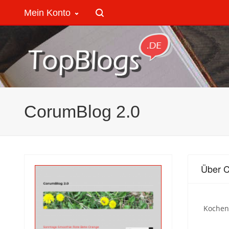
Mein Konto
CorumBlog 2.0
Über C
Kochen,