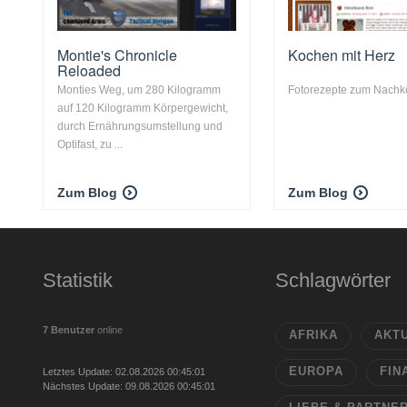
Montie's Chronicle
Kochen mit Herz
Reloaded
Monties Weg, um 280 Kilogramm
Fotorezepte zum Nach
auf 120 Kilogramm Körpergewicht,
durch Ernährungsumstellung und
Optifast, zu ...
Zum Blog
Zum Blog
Statistik
Schlagwörter
7 Benutzer
online
AFRIKA
AKT
EUROPA
FIN
Letztes Update: 02.08.2026 00:45:01
Nächstes Update: 09.08.2026 00:45:01