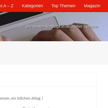
s A – Z
Kategorien
Top Themen
Magazin
Die besten Weblogs in deutscher Sprache
isen, ein bißchen Alltag |