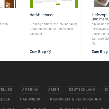
derAbnehmer
Hefezopf
und mehr.
kochen
Ein Blog darüber, wie ich über 40 kg
ein kulinari
abgenommen habe und es noch
mit schwäbis
viel mehr ...
Leckereien au
Jahreszeitli
für ...
Zum Blog
Zum Blog
UELLES
AMERIKA
ASIEN
DEUTSCHLAND
DI
ANZEN
HANDWERK
KRANKHEIT & BEHINDERUNG