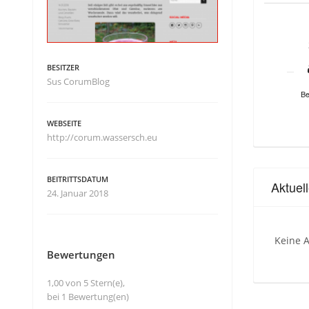
BESITZER
Sus CorumBlog
Be
WEBSEITE
http://corum.wassersch.eu
BEITRITTSDATUM
Aktuel
24. Januar 2018
Keine A
Bewertungen
1,00 von 5 Stern(e),
bei 1 Bewertung(en)