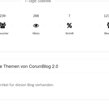
7-Tage Statistik
239
288
7
12
sucher
Klicks
Schnitt
Bes
le Themen von CorumBlog 2.0
rtikel für diesen Blog vorhanden.