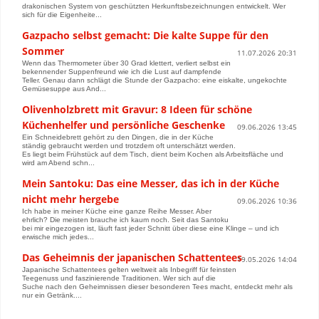
drakonischen System von geschützten Herkunftsbezeichnungen entwickelt. Wer
sich für die Eigenheite...
Gazpacho selbst gemacht: Die kalte Suppe für den
Sommer
11.07.2026 20:31
Wenn das Thermometer über 30 Grad klettert, verliert selbst ein
bekennender Suppenfreund wie ich die Lust auf dampfende
Teller. Genau dann schlägt die Stunde der Gazpacho: eine eiskalte, ungekochte
Gemüsesuppe aus And...
Olivenholzbrett mit Gravur: 8 Ideen für schöne
Küchenhelfer und persönliche Geschenke
09.06.2026 13:45
Ein Schneidebrett gehört zu den Dingen, die in der Küche
ständig gebraucht werden und trotzdem oft unterschätzt werden.
Es liegt beim Frühstück auf dem Tisch, dient beim Kochen als Arbeitsfläche und
wird am Abend schn...
Mein Santoku: Das eine Messer, das ich in der Küche
nicht mehr hergebe
09.06.2026 10:36
Ich habe in meiner Küche eine ganze Reihe Messer. Aber
ehrlich? Die meisten brauche ich kaum noch. Seit das Santoku
bei mir eingezogen ist, läuft fast jeder Schnitt über diese eine Klinge – und ich
erwische mich jedes...
Das Geheimnis der japanischen Schattentees
19.05.2026 14:04
Japanische Schattentees gelten weltweit als Inbegriff für feinsten
Teegenuss und faszinierende Traditionen. Wer sich auf die
Suche nach den Geheimnissen dieser besonderen Tees macht, entdeckt mehr als
nur ein Getränk....