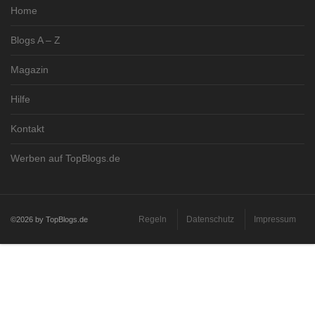
Home
Blogs A – Z
Magazin
Hilfe
Kontakt
Werben auf TopBlogs.de
Regeln
Datenschutz
Impressum
©2026 by TopBlogs.de