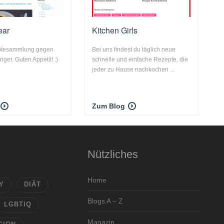
ear
Kitchen Girls
ptesammlung gegen
Bei uns findest du täglich neue
ger. Guten Appetit! :)
schnelle und einfache Rezepte, die
jeder zu Hause nachkochen ...
Zum Blog
Nützliches
Home
Y
DIÄT
Blogs A – Z
LGBTIQ
Magazin