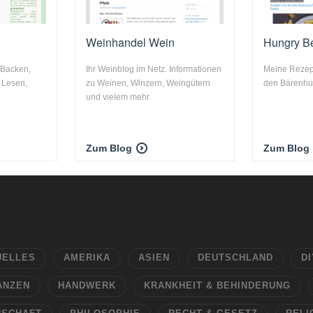
Weinhandel Wein
Hungry B
 Backen,
Ihr Weinblog im Netz. Informationen
Meine Reze
 Lesen,
zu Weinen, Winzern, Weingütern
den Bärenhun
und vielem mehr.
Zum Blog
Zum Blog
UELLES
AMERIKA
ASIEN
DEUTSCHLAND
DI
ANZEN
HANDWERK
KRANKHEIT & BEHINDERUNG