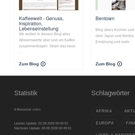
Kaffeewelt - Genuss,
Bentown
Inspiration,
Lebenseinstellung
Blog übers Kochen und
Wir wollen in diesem Blog alles
über Japan und Bentos,
Wissenswerte über und um Kaffee
Ernährung und mehr.
zusammentragen. Seien das neue
...
Zum Blog
Zum Blog
Statistik
Schlagwörter
6 Benutzer
online
AFRIKA
AKT
EUROPA
FIN
Letztes Update: 02.08.2026 00:45:01
Nächstes Update: 09.08.2026 00:45:01