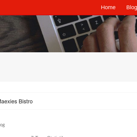
Home
Blog
aexies Bistro
log