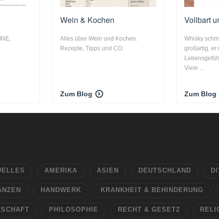
Wein & Kochen
Vollbart 
INE,
Alles über Wein und Kochen.
Whisky schme
Rezepte, Tipps und CO.
großartig, er
Lebensgefühl
Viele ...
Zum Blog
Zum Blog
UELLES
AMERIKA
ASIEN
DEUTSCHLAND
DI
ANZEN
HANDWERK
KRANKHEIT & BEHINDERUNG
RSCHAFT
PHILOSOPHIE
RECHT & GESETZ
RELI