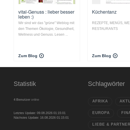
vital-Genuss : lieber besser
Küchentanz
leben :)
Wir sind wir das "grüne" Weblog mit
REZEPTE, MENÜS, WE
den Themen Ökologie, Gesundheit,
RESTAURANTS
Wellness und Genuss. Lesen ...
Zum Blog
Zum Blog
Statistik
Schlagwörter
4 Benutzer
online
AFRIKA
AKT
EUROPA
FIN
Letztes Update: 09.08.2026 01:15:01
Nächstes Update: 16.08.2026 01:15:01
LIEBE & PARTNE