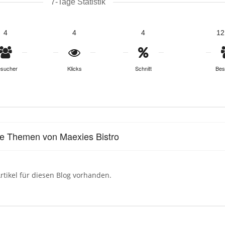
7-Tage Statistik
4
4
4
12
sucher
Klicks
Schnitt
Bes
le Themen von Maexies Bistro
rtikel für diesen Blog vorhanden.