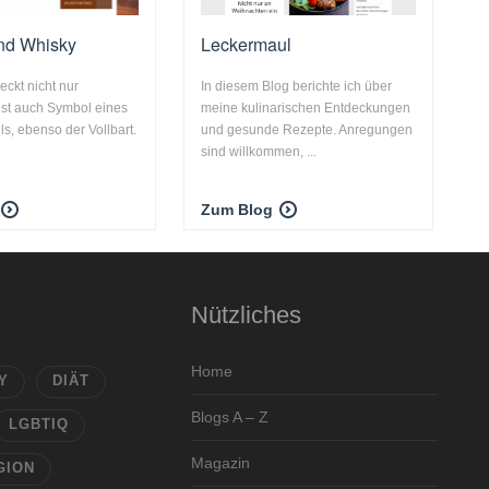
und Whisky
Leckermaul
ckt nicht nur
In diesem Blog berichte ich über
 ist auch Symbol eines
meine kulinarischen Entdeckungen
s, ebenso der Vollbart.
und gesunde Rezepte. Anregungen
sind willkommen, ...
Zum Blog
Nützliches
Home
Y
DIÄT
Blogs A – Z
LGBTIQ
Magazin
GION