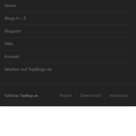
Home
Blogs A – Z
Magazin
Hilfe
Kontakt
Werben auf TopBlogs.de
Regeln
Datenschutz
Impressum
©2026 by TopBlogs.de