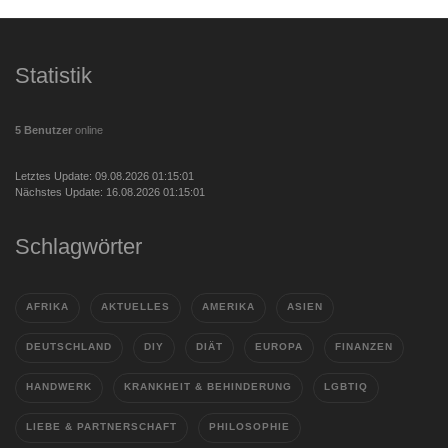
Statistik
5 Benutzer
online
Letztes Update: 09.08.2026 01:15:01
Nächstes Update: 16.08.2026 01:15:01
Schlagwörter
AFRIKA
AKTUELLES
AMERIKA
ASIEN
DEUTSCHLAND
DIY
DIÄT
EUROPA
FINANZEN
HANDWERK
KRANKHEIT & BEHINDERUNG
LGBTIQ
LIEBE & PARTNERSCHAFT
PHILOSOPHIE