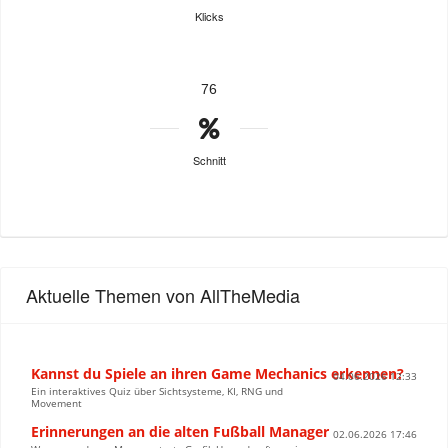
Klicks
76
Schnitt
Aktuelle Themen von AllTheMedia
Kannst du Spiele an ihren Game Mechanics erkennen?
04.06.2026 12:33
Ein interaktives Quiz über Sichtsysteme, KI, RNG und
Movement
Erinnerungen an die alten Fußball Manager
02.06.2026 17:46