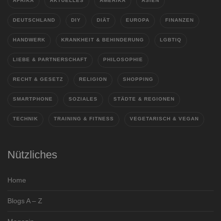
AFRIKA
AKTUELLES
AMERIKA
ASIEN
DEUTSCHLAND
DIY
DIÄT
EUROPA
FINANZEN
HANDWERK
KRANKHEIT & BEHINDERUNG
LGBTIQ
LIEBE & PARTNERSCHAFT
PHILOSOPHIE
RECHT & GESETZ
RELIGION
SHOPPING
SMARTPHONE
SOZIALES
STÄDTE & REGIONEN
TECHNIK
TRAINING & FITNESS
VEGETARISCH & VEGAN
Nützliches
Home
Blogs A – Z