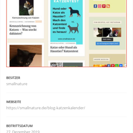
BESITZER
smallnature
WEBSEITE
https://smallnature.de/blog-katzenkalender/
BEITRITTSDATUM
27. Dezember 2019