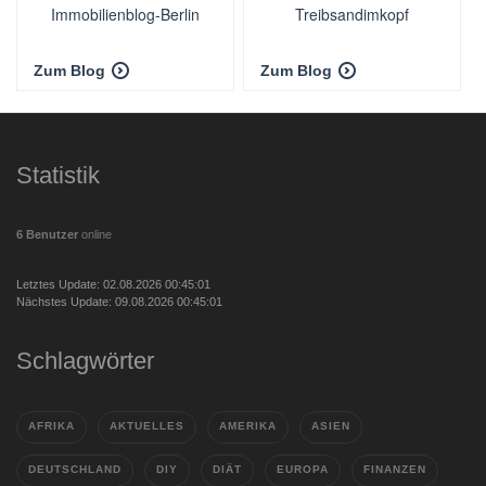
Immobilienblog-Berlin
Treibsandimkopf
Zum Blog
Zum Blog
Statistik
6 Benutzer
online
Letztes Update: 02.08.2026 00:45:01
Nächstes Update: 09.08.2026 00:45:01
Schlagwörter
AFRIKA
AKTUELLES
AMERIKA
ASIEN
DEUTSCHLAND
DIY
DIÄT
EUROPA
FINANZEN