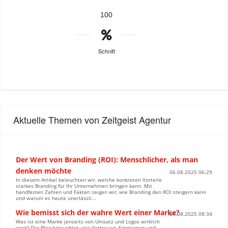
100
Schnitt
Aktuelle Themen von Zeitgeist Agentur
Der Wert von Branding (ROI): Menschlicher, als man
denken möchte
06.08.2025 06:29
In diesem Artikel beleuchten wir, welche konkreten Vorteile
starkes Branding für Ihr Unternehmen bringen kann. Mit
handfesten Zahlen und Fakten zeigen wir, wie Branding den ROI steigern kann
und warum es heute unerlässli...
Wie bemisst sich der wahre Wert einer Marke?
04.08.2025 08:34
Was ist eine Marke jenseits von Umsatz und Logos wirklich
wert? Der Blog beleuchtet, wie Vertrauen, Emotionen und