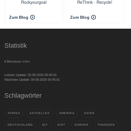
Rockyourgoal
ReThink - Recycle!
Zum Blog
Zum Blog
Statistik
6 Benutzer
online
Letztes Update: 02.08.2026 00:45:01
Nächstes Update: 09.08.2026 00:45:01
Schlagwörter
AFRIKA
AKTUELLES
AMERIKA
ASIEN
DEUTSCHLAND
DIY
DIÄT
EUROPA
FINANZEN