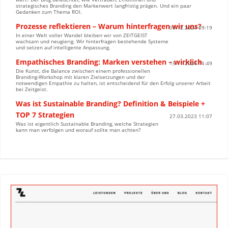
strategisches Branding den Markenwert langfristig prägen. Und ein paar
Gedanken zum Thema ROI.
Prozesse reflektieren – Warum hinterfragen wir uns?
09.12.2024 09:19
In einer Welt voller Wandel bleiben wir von ZEITGEIST
wachsam und neugierig. Wir hinterfragen bestehende Systeme
und setzen auf intelligente Anpassung.
Empathisches Branding: Marken verstehen – wirklich.
15.11.2024 11:49
Die Kunst, die Balance zwischen einem professionellen
Branding-Workshop mit klaren Zielsetzungen und der
notwendigen Empathie zu halten, ist entscheidend für den Erfolg unserer Arbeit
bei Zeitgeist.
Was ist Sustainable Branding? Definition & Beispiele +
TOP 7 Strategien
27.03.2023 11:07
Was ist eigentlich Sustainable Branding, welche Strategien
kann man verfolgen und worauf sollte man achten?