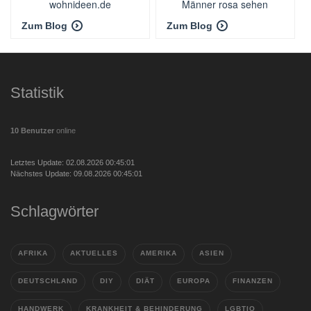
wohnideen.de
Männer rosa sehen
Zum Blog
Zum Blog
Statistik
10 Benutzer
online
Letztes Update: 02.08.2026 00:45:01
Nächstes Update: 09.08.2026 00:45:01
Schlagwörter
AFRIKA
AKTUELLES
AMERIKA
ASIEN
DEUTSCHLAND
DIY
DIÄT
EUROPA
FINANZEN
HANDWERK
KRANKHEIT & BEHINDERUNG
LGBTIQ