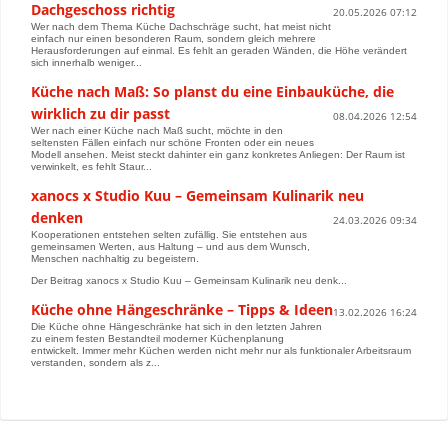
Dachgeschoss richtig
20.05.2026 07:12
Wer nach dem Thema Küche Dachschräge sucht, hat meist nicht
einfach nur einen besonderen Raum, sondern gleich mehrere
Herausforderungen auf einmal. Es fehlt an geraden Wänden, die Höhe verändert
sich innerhalb weniger...
Küche nach Maß: So planst du eine Einbauküche, die
wirklich zu dir passt
08.04.2026 12:54
Wer nach einer Küche nach Maß sucht, möchte in den
seltensten Fällen einfach nur schöne Fronten oder ein neues
Modell ansehen. Meist steckt dahinter ein ganz konkretes Anliegen: Der Raum ist
verwinkelt, es fehlt Staur...
xanocs x Studio Kuu – Gemeinsam Kulinarik neu
denken
24.03.2026 09:34
Kooperationen entstehen selten zufällig. Sie entstehen aus
gemeinsamen Werten, aus Haltung – und aus dem Wunsch,
Menschen nachhaltig zu begeistern.
Der Beitrag xanocs x Studio Kuu – Gemeinsam Kulinarik neu denk...
Küche ohne Hängeschränke – Tipps & Ideen
13.02.2026 16:24
Die Küche ohne Hängeschränke hat sich in den letzten Jahren
zu einem festen Bestandteil moderner Küchenplanung
entwickelt. Immer mehr Küchen werden nicht mehr nur als funktionaler Arbeitsraum
verstanden, sondern als z...