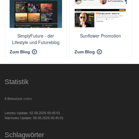
SimplyFuture - der
Sunflower Promotion
Lifestyle und Futureblog
🚀
Zum Blog
Zum Blog
Statistik
5 Benutzer
online
Letztes Update: 02.08.2026 00:45:01
Nächstes Update: 09.08.2026 00:45:01
Schlagwörter