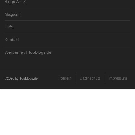
Blogs A – Z
Magazin
Hilfe
Kontakt
Werben auf TopBlogs.de
Regeln
Datenschutz
Impressum
©2026 by TopBlogs.de