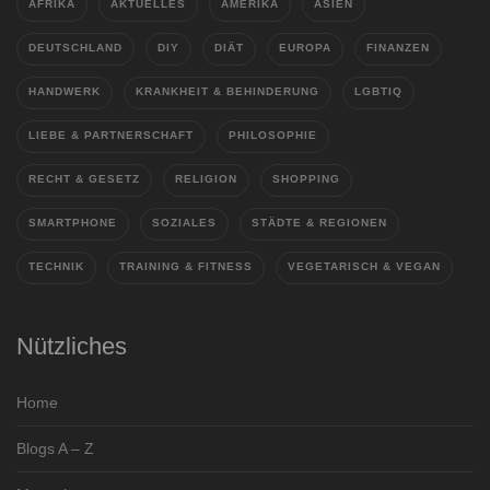
AFRIKA
AKTUELLES
AMERIKA
ASIEN
DEUTSCHLAND
DIY
DIÄT
EUROPA
FINANZEN
HANDWERK
KRANKHEIT & BEHINDERUNG
LGBTIQ
LIEBE & PARTNERSCHAFT
PHILOSOPHIE
RECHT & GESETZ
RELIGION
SHOPPING
SMARTPHONE
SOZIALES
STÄDTE & REGIONEN
TECHNIK
TRAINING & FITNESS
VEGETARISCH & VEGAN
Nützliches
Home
Blogs A – Z