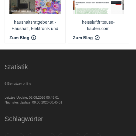
haushaltsratgeber.at -
heissluftfritteuse-
Haushalt, Elektronik und
kaufen.com
mehr
Zum Blog
Zum Blog
Statistik
6 Benutzer
online
Letztes Update: 02.08.2026 00:45:01
Nächstes Update: 09.08.2026 00:45:01
Schlagwörter