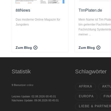
88News
TimPlaten.de
Das moderne Online Magazin für
Mein Name ist Tim Plate
Jungsters
bin gelernter Fachinform
Fachrichtung Systeminte
meiner ...
Zum Blog
Zum Blog
Statistik
Schlagwörter
9 Benutzer
online
AFRIKA
AKT
EUROPA
FIN
Letztes Update: 02.08.2026 00:45:01
Nächstes Update: 09.08.2026 00:45:01
LIEBE & PARTNE