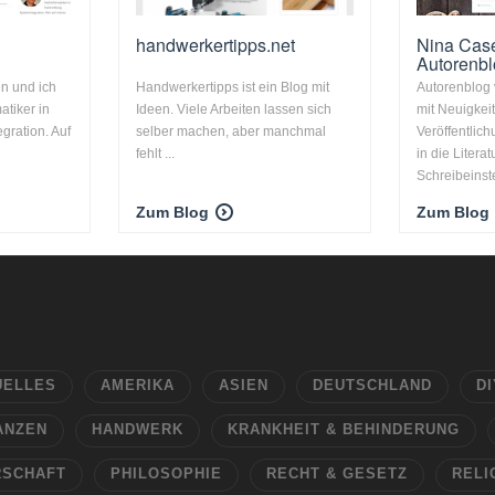
handwerkertipps.net
Nina Cas
Autorenb
n und ich
Handwerkertipps ist ein Blog mit
Autorenblog
atiker in
Ideen. Viele Arbeiten lassen sich
mit Neuigkei
gration. Auf
selber machen, aber manchmal
Veröffentlic
fehlt ...
in die Litera
Schreibeinste
Zum Blog
Zum Blog
UELLES
AMERIKA
ASIEN
DEUTSCHLAND
DI
ANZEN
HANDWERK
KRANKHEIT & BEHINDERUNG
RSCHAFT
PHILOSOPHIE
RECHT & GESETZ
RELI