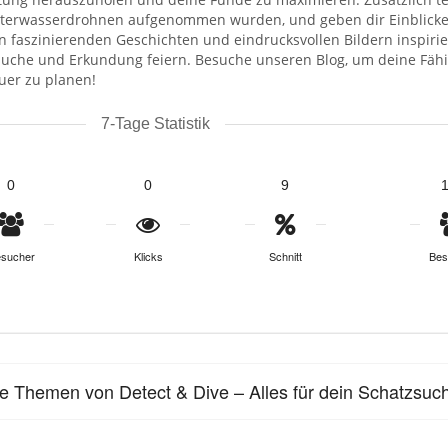
terwasserdrohnen aufgenommen wurden, und geben dir Einblicke 
n faszinierenden Geschichten und eindrucksvollen Bildern inspir
suche und Erkundung feiern. Besuche unseren Blog, um deine Fähi
uer zu planen!
7-Tage Statistik
0
0
9
sucher
Klicks
Schnitt
Bes
le Themen von Detect & Dive – Alles für dein Schatzsu