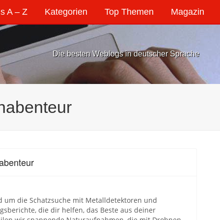
s A – Z
Kategorien
Top Themen
Magazin
Die besten Weblogs in deutscher Sprache
enabenteur
nabenteur
nd um die Schatzsuche mit Metalldetektoren und
sberichte, die dir helfen, das Beste aus deiner
eilen wir spannende Naturaufnahmen, die mit Drohnen