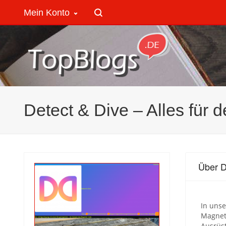
Mein Konto
Detect & Dive – Alles für
Über D
In unse
Magneta
Ausrüs