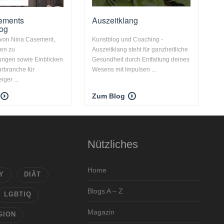
ements
Auszeitklang
log
 von Nina Casement,
Kunstblog und Coaching -
ten zu
Auszeitklang steht für ganzheitliche
hungen sowie Einblicken
Gesundheit durch Entfaltung deines
turbranche für
Wesens mit Impulsen ...
iger ...
Zum Blog
Nützliches
Home
Y
DIÄT
Blogs A – Z
LGBTIQ
Magazin
GION