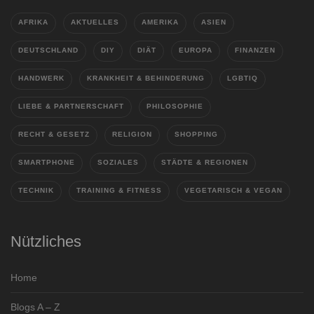
AFRIKA
AKTUELLES
AMERIKA
ASIEN
DEUTSCHLAND
DIY
DIÄT
EUROPA
FINANZEN
HANDWERK
KRANKHEIT & BEHINDERUNG
LGBTIQ
LIEBE & PARTNERSCHAFT
PHILOSOPHIE
RECHT & GESETZ
RELIGION
SHOPPING
SMARTPHONE
SOZIALES
STÄDTE & REGIONEN
TECHNIK
TRAINING & FITNESS
VEGETARISCH & VEGAN
Nützliches
Home
Blogs A – Z