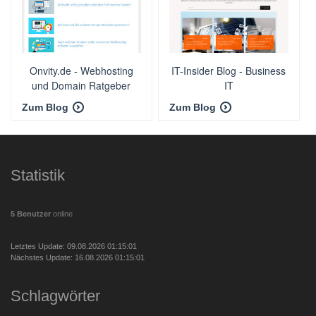
Onvity.de - Webhosting
IT-Insider Blog - Business
und Domain Ratgeber
IT
Zum Blog
Zum Blog
Statistik
5 Benutzer
online
Letztes Update: 09.08.2026 01:15:01
Nächstes Update: 16.08.2026 01:15:01
Schlagwörter