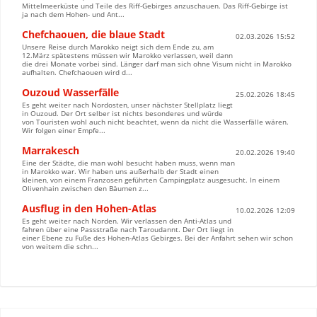
Mittelmeerküste und Teile des Riff-Gebirges anzuschauen. Das Riff-Gebirge ist
ja nach dem Hohen- und Ant...
Chefchaouen, die blaue Stadt
02.03.2026 15:52
Unsere Reise durch Marokko neigt sich dem Ende zu, am
12.März spätestens müssen wir Marokko verlassen, weil dann
die drei Monate vorbei sind. Länger darf man sich ohne Visum nicht in Marokko
aufhalten. Chefchaouen wird d...
Ouzoud Wasserfälle
25.02.2026 18:45
Es geht weiter nach Nordosten, unser nächster Stellplatz liegt
in Ouzoud. Der Ort selber ist nichts besonderes und würde
von Touristen wohl auch nicht beachtet, wenn da nicht die Wasserfälle wären.
Wir folgen einer Empfe...
Marrakesch
20.02.2026 19:40
Eine der Städte, die man wohl besucht haben muss, wenn man
in Marokko war. Wir haben uns außerhalb der Stadt einen
kleinen, von einem Franzosen geführten Campingplatz ausgesucht. In einem
Olivenhain zwischen den Bäumen z...
Ausflug in den Hohen-Atlas
10.02.2026 12:09
Es geht weiter nach Norden. Wir verlassen den Anti-Atlas und
fahren über eine Passstraße nach Taroudannt. Der Ort liegt in
einer Ebene zu Fuße des Hohen-Atlas Gebirges. Bei der Anfahrt sehen wir schon
von weitem die schn...