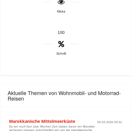
Klicks
100
Schnitt
Aktuelle Themen von Wohnmobil- und Motorrad-
Reisen
Marokkanische Mittelmeerküste
05.03.2026 09:32
Da wir noch fast zwei Wochen Zeit haben, bevor wir Marokko
verlassen müssen, entschließen wir uns die marokkanische