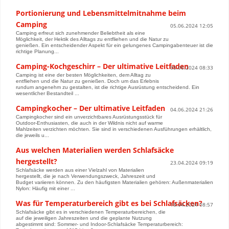
Portionierung und Lebensmittelmitnahme beim
Camping
05.06.2024 12:05
Camping erfreut sich zunehmender Beliebtheit als eine
Möglichkeit, der Hektik des Alltags zu entfliehen und die Natur zu
genießen. Ein entscheidender Aspekt für ein gelungenes Campingabenteuer ist die
richtige Planung...
Camping-Kochgeschirr – Der ultimative Leitfaden
05.06.2024 08:33
Camping ist eine der besten Möglichkeiten, dem Alltag zu
entfliehen und die Natur zu genießen. Doch um das Erlebnis
rundum angenehm zu gestalten, ist die richtige Ausrüstung entscheidend. Ein
wesentlicher Bestandteil ...
Campingkocher – Der ultimative Leitfaden
04.06.2024 21:26
Campingkocher sind ein unverzichtbares Ausrüstungsstück für
Outdoor-Enthusiasten, die auch in der Wildnis nicht auf warme
Mahlzeiten verzichten möchten. Sie sind in verschiedenen Ausführungen erhältlich,
die jeweils u...
Aus welchen Materialien werden Schlafsäcke
hergestellt?
23.04.2024 09:19
Schlafsäcke werden aus einer Vielzahl von Materialien
hergestellt, die je nach Verwendungszweck, Jahreszeit und
Budget variieren können. Zu den häufigsten Materialien gehören: Außenmaterialien
Nylon: Häufig mit einer ...
Was für Temperaturbereich gibt es bei Schlafsäcken?
18.04.2024 08:57
Schlafsäcke gibt es in verschiedenen Temperaturbereichen, die
auf die jeweiligen Jahreszeiten und die geplante Nutzung
abgestimmt sind: Sommer- und Indoor-Schlafsäcke Temperaturbereich: