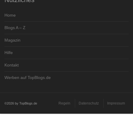
Home
Blogs A – Z
Magazin
Hilfe
Kontakt
Werben auf TopBlogs.de
Regeln
Datenschutz
Impressum
©2026 by TopBlogs.de