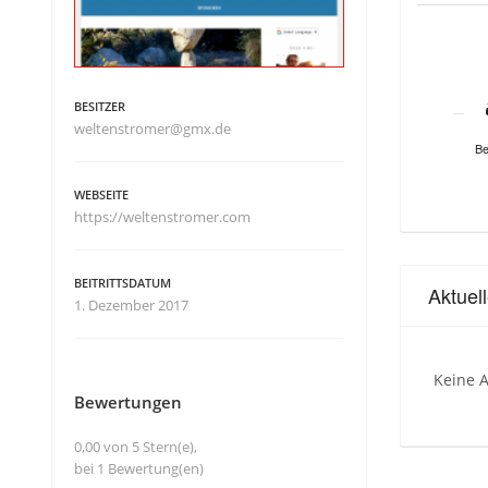
BESITZER
weltenstromer@gmx.de
Be
WEBSEITE
https://weltenstromer.com
BEITRITTSDATUM
Aktuel
1. Dezember 2017
Keine A
Bewertungen
0,00 von 5 Stern(e),
bei 1 Bewertung(en)