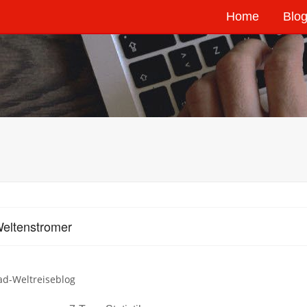
Home
Blog
eltenstromer
ad-Weltreiseblog