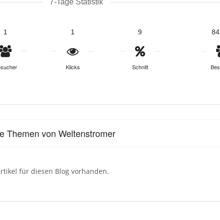
7-Tage Statistik
1
1
9
84
sucher
Klicks
Schnitt
Bes
le Themen von Weltenstromer
rtikel für diesen Blog vorhanden.