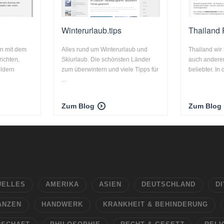
Winterurlaub.tips
Thailand 
en mit dem
Alles rund um Winterurlaub und
Thailand wir
ichten,
Skiurlaub. Die schönsten Länder
auch anderen
ildern
zum überwintern und viele Tipps für
beliebter. In 
...
Zum Blog
Zum Blog
UELLES
AMERIKA
ASIEN
DEUTSCHLAND
DI
ANZEN
HANDWERK
KRANKHEIT & BEHINDERUNG