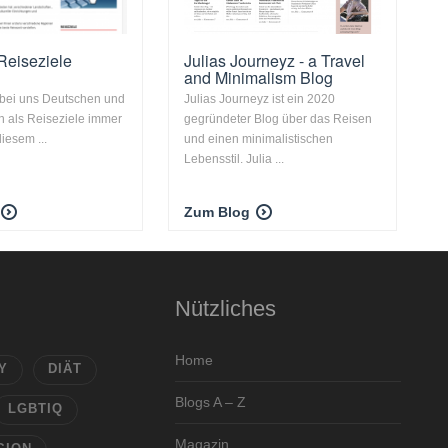
Reiseziele
Julias Journeyz - a Travel
and Minimalism Blog
 bei uns Deutschen und
Julias Journeyz ist ein 2020
 als Reiseziele immer
gegründeter Blog über das Reisen
diesem ...
und einen minimalistischen
Lebensstil. Julia ...
Zum Blog
Nützliches
Home
Y
DIÄT
Blogs A – Z
LGBTIQ
Magazin