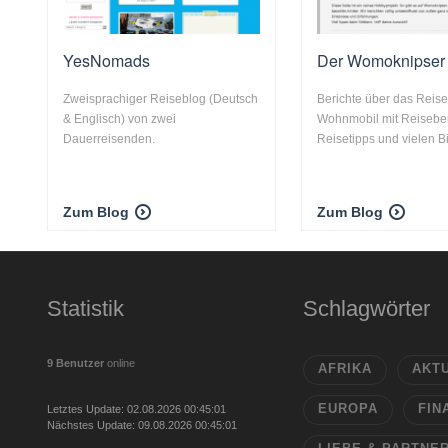
YesNomads
Der Womoknipser
Zweisprachiger Reiseblog (Deutsch
Berichte über das Reis
& Englisch) von zwei
Wohnmobil mit Reiseber
Dauerreisenden.
Reisetipps und vielen B
Zum Blog
Zum Blog
Statistik
Schlagwörter
9 Benutzer
online
AFRIKA
AKT
EUROPA
FIN
Letztes Update: 02.08.2026 00:45:01
Nächstes Update: 09.08.2026 00:45:01