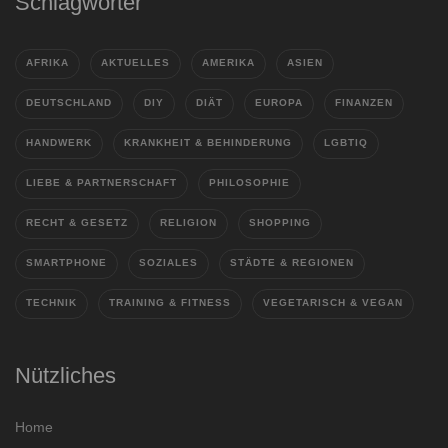
Schlagwörter
AFRIKA
AKTUELLES
AMERIKA
ASIEN
DEUTSCHLAND
DIY
DIÄT
EUROPA
FINANZEN
HANDWERK
KRANKHEIT & BEHINDERUNG
LGBTIQ
LIEBE & PARTNERSCHAFT
PHILOSOPHIE
RECHT & GESETZ
RELIGION
SHOPPING
SMARTPHONE
SOZIALES
STÄDTE & REGIONEN
TECHNIK
TRAINING & FITNESS
VEGETARISCH & VEGAN
Nützliches
Home