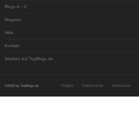
Blogs A – Z
Magazin
Hilfe
Kontakt
Werben auf TopBlogs.de
Regeln
Datenschutz
Impressum
©2026 by TopBlogs.de