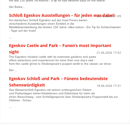
the last 150 years. All indoors - a tip for bad weather days on the island!
Der Beitra...
Schloß Egeskov Ausstellungen – für jeden was dabei!
25.06.2026 21:09
Am dänischen Schloß Egeskov auf der Insel Fünen bieten
verschiedene Ausstellungen einen Einblick in die
Mobilitätsentwicklung der letzten 150 Jahre. Alles indoor - Ein Tip für Schlechtwetter
- Tage auf der Insel!
...
Egeskov Castle and Park – Funen’s most important
sight
21.06.2026 17:52
The Egeskov moated castle with its extensive gardens and parks
offers attractions and experiences for more than one day's visit -
from the castle ghost to Shakespeare's puppet world to the classic car show
Der ...
Egeskov Schloß und Park – Fünens bedeutendste
Sehenswürdigkeit
18.06.2026 17:31
Das Wasserschloß Egeskov mit seinen umfangreichen Gärten
und Parkanlagen bietet Attraktionen und Erlebnisse für mehr als
einen Besuchstag - vom Schloßgespenst über Shakespeares Puppenwelt bis zur
Oldtimer - Schau
...