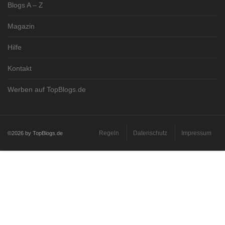
Blogs A – Z
Magazin
Hilfe
Kontakt
Werben auf TopBlogs.de
Regeln
Datenschutz
Impressum
©2026 by TopBlogs.de